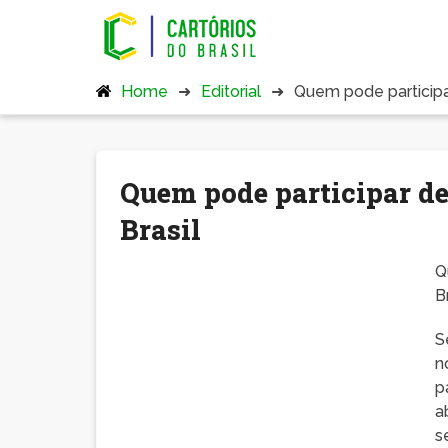
Home
Editorial
Quem pode participar
Quem pode participar de
Brasil
Q
B
S
n
p
a
s