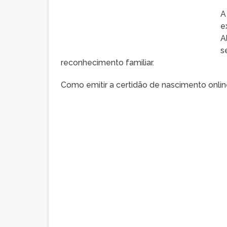
A
e
A
s
reconhecimento familiar.
Como emitir a certidão de nascimento onli