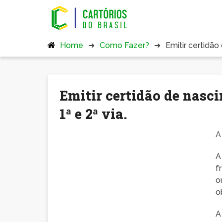
Home
Como Fazer?
Emitir certidão
Emitir certidão de nasc
1ª e 2ª via.
A
A
f
o
o
A