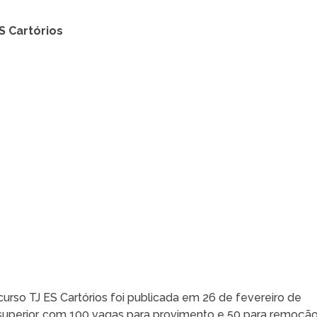
S Cartórios
urso TJ ES Cartórios foi publicada em 26 de fevereiro de
 superior, com 100 vagas para provimento e 50 para remoção