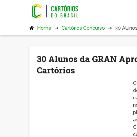
Home
Cartórios Concurso
30 Aluno
30 Alunos da GRAN Apro
Cartórios
O
d
c
n
p
a
C
c