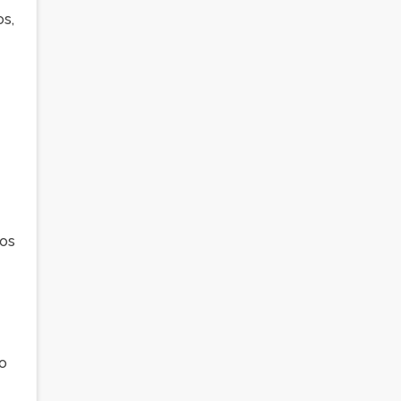
os,
zos
e
 o