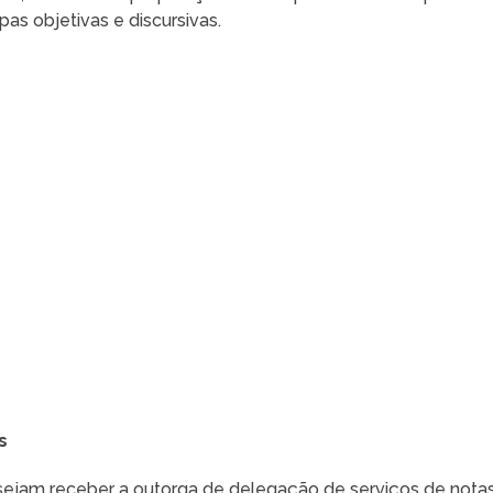
as objetivas e discursivas.
s
sejam receber a outorga de delegação de serviços de nota