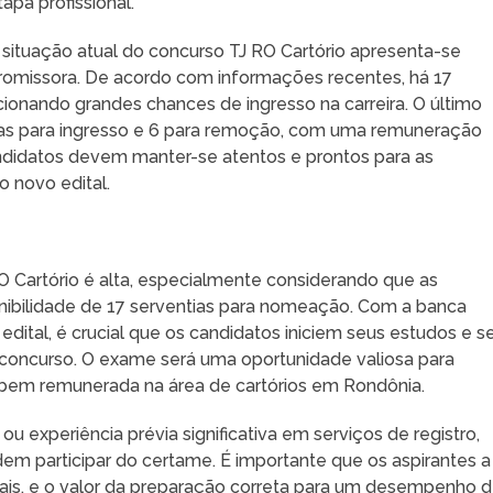
tapa profissional.
 situação atual do concurso TJ RO Cartório apresenta-se
romissora. De acordo com informações recentes, há 17
cionando grandes chances de ingresso na carreira. O último
gas para ingresso e 6 para remoção, com uma remuneração
 candidatos devem manter-se atentos e prontos para as
 novo edital.
 Cartório é alta, especialmente considerando que as
nibilidade de 17 serventias para nomeação. Com a banca
dital, é crucial que os candidatos iniciem seus estudos e s
 concurso. O exame será uma oportunidade valiosa para
 bem remunerada na área de cartórios em Rondônia.
ou experiência prévia significativa em serviços de registro,
em participar do certame. É importante que os aspirantes a
ais, e o valor da preparação correta para um desempenho 