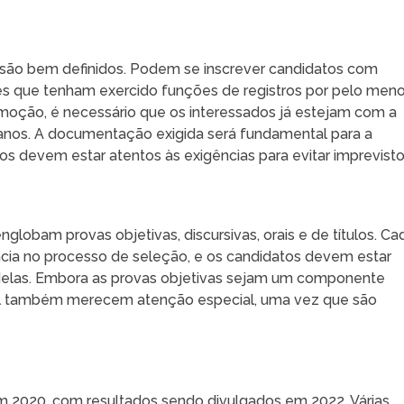
o são bem definidos. Podem se inscrever candidatos com
es que tenham exercido funções de registros por pelo men
emoção, é necessário que os interessados já estejam com a
anos. A documentação exigida será fundamental para a
s devem estar atentos às exigências para evitar imprevisto
lobam provas objetivas, discursivas, orais e de títulos. Ca
cia no processo de seleção, e os candidatos devem estar
delas. Embora as provas objetivas sejam um componente
oral também merecem atenção especial, uma vez que são
em 2020, com resultados sendo divulgados em 2022. Várias