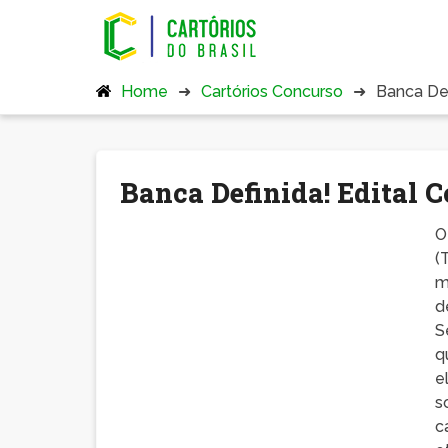
Home
Cartórios Concurso
Banca Def
Banca Definida! Edital 
O
(
m
d
S
q
e
s
c