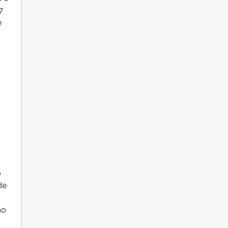
7
e
,
o
de
ão