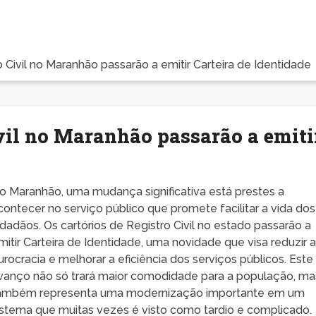
o Civil no Maranhão passarão a emitir Carteira de Identidade
ivil no Maranhão passarão a emiti
o Maranhão, uma mudança significativa está prestes a
contecer no serviço público que promete facilitar a vida dos
idadãos. Os cartórios de Registro Civil no estado passarão a
mitir Carteira de Identidade, uma novidade que visa reduzir 
urocracia e melhorar a eficiência dos serviços públicos. Este
vanço não só trará maior comodidade para a população, ma
ambém representa uma modernização importante em um
istema que muitas vezes é visto como tardio e complicado.