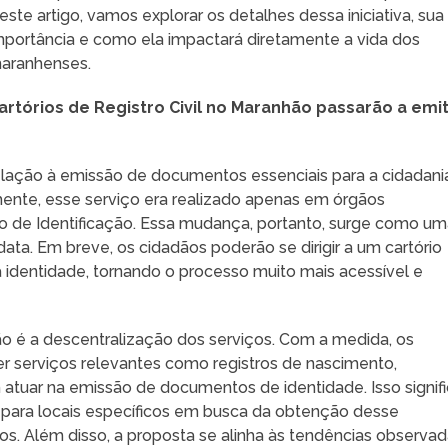
este artigo, vamos explorar os detalhes dessa iniciativa, sua
mportância e como ela impactará diretamente a vida dos
aranhenses.
artórios de Registro Civil no Maranhão passarão a emit
lação à emissão de documentos essenciais para a cidadani
mente, esse serviço era realizado apenas em órgãos
uto de Identificação. Essa mudança, portanto, surge como u
ta. Em breve, os cidadãos poderão se dirigir a um cartório
ua identidade, tornando o processo muito mais acessível e
ão é a descentralização dos serviços. Com a medida, os
cer serviços relevantes como registros de nascimento,
tuar na emissão de documentos de identidade. Isso signif
para locais específicos em busca da obtenção desse
. Além disso, a proposta se alinha às tendências observa