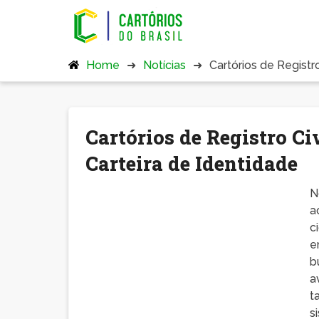
Home
Notícias
Cartórios de Registr
Cartórios de Registro C
Carteira de Identidade
N
a
c
e
b
a
t
s